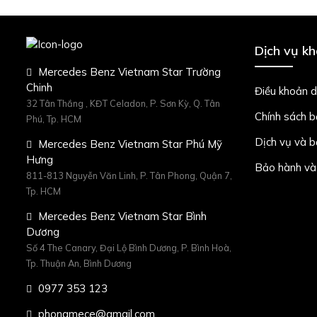
Dịch vụ k
Mercedes Benz Vietnam Star Trường
Chinh
Điều khoản d
32 Tân Thắng , KĐT Celadon, P. Sơn Kỳ, Q. Tân
Chính sách 
Phú, Tp. HCM
Dịch vụ và 
Mercedes Benz Vietnam Star Phú Mỹ
Hưng
Bảo hành và
811-813 Nguyễn Văn Linh, P. Tân Phong, Quận 7,
Tp. HCM
Mercedes Benz Vietnam Star Bình
Dương
Số 4 The Canary, Đại Lộ Bình Dương, P. Bình Hoà,
Tp. Thuận An, Bình Dương
0977 353 123
phongmece@gmail.com