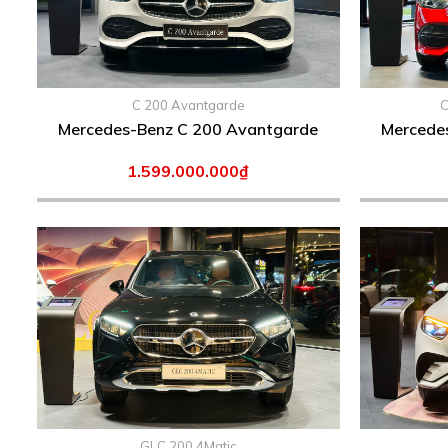
C 200 Avantgarde
C
Mercedes-Benz C 200 Avantgarde
Mercede
1.599.000.000₫
GLC 200 4Matic