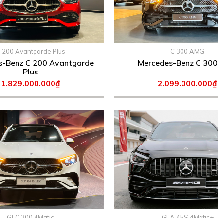
 200 Avantgarde Plus
C 300 AMG
s-Benz C 200 Avantgarde
Mercedes-Ben
Plus
1.829.000.000₫
2.099.000.000₫
GLC 300 4Matic
GLA 45S 4Matic+