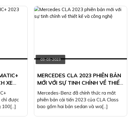
03-03-2023
MATIC+
MERCEDES CLA 2023 PHIÊN BẢN
H XE
MỚI VỚI SỰ TINH CHỈNH VỀ THIẾT
KẾ VÀ CÔNG NGHỆ
IC+
Mercedes-Benz đã chính thức ra mắt
 chỉ được
phiên bản cải tiến 2023 của CLA Class
100[...]
bao gồm hai bản sedan và wa[...]