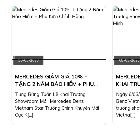
10-03-2023
08-03-2023
MERCEDES GIẢM GIÁ 10% +
MERCEDE
TẶNG 2 NĂM BẢO HIỂM + PHỤ
KHAI T
KIỆN CHÍNH HÃNG
NHẤT TẠI
Tưng Bừng Tuần Lễ Khai Trương
Ngày 6/03
Showroom Mới. Mercedes Benz
Benz Vietn
Vietnam Star Trường Chinh Khuyến Mãi
trương sh
Cực K[...]
Vietna[...]