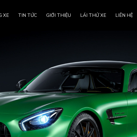
G XE
TIN TỨC
GIỚI THIỆU
LÁI THỬ XE
LIÊN HỆ