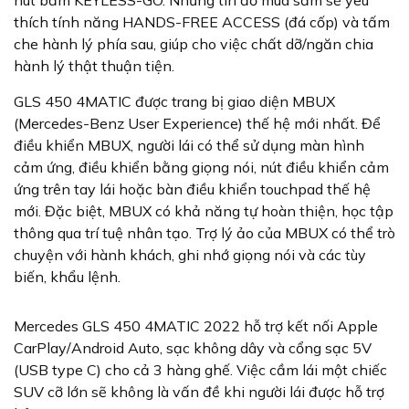
thích tính năng HANDS-FREE ACCESS (đá cốp) và tấm
che hành lý phía sau, giúp cho việc chất dỡ/ngăn chia
hành lý thật thuận tiện.
GLS 450 4MATIC được trang bị giao diện MBUX
(Mercedes-Benz User Experience) thế hệ mới nhất. Để
điều khiển MBUX, người lái có thể sử dụng màn hình
cảm ứng, điều khiển bằng giọng nói, nút điều khiển cảm
ứng trên tay lái hoặc bàn điều khiển touchpad thế hệ
mới. Đặc biệt, MBUX có khả năng tự hoàn thiện, học tập
thông qua trí tuệ nhân tạo. Trợ lý ảo của MBUX có thể trò
chuyện với hành khách, ghi nhớ giọng nói và các tùy
biến, khẩu lệnh.
Mercedes GLS 450 4MATIC 2022 hỗ trợ kết nối Apple
CarPlay/Android Auto, sạc không dây và cổng sạc 5V
(USB type C) cho cả 3 hàng ghế. Việc cầm lái một chiếc
SUV cỡ lớn sẽ không là vấn đề khi người lái được hỗ trợ