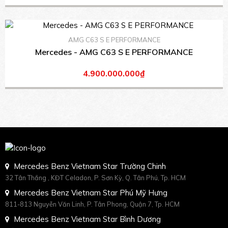
AMG C63 S E PERFORMANCE
Mercedes - AMG C63 S E PERFORMANCE
4.900.000.000₫
Mercedes Benz Vietnam Star Trường Chinh
32 Tân Thắng , KĐT Celadon, P. Sơn Kỳ, Q. Tân Phú, Tp. HCM
Mercedes Benz Vietnam Star Phú Mỹ Hưng
811-813 Nguyễn Văn Linh, P. Tân Phong, Quận 7, Tp. HCM
Mercedes Benz Vietnam Star Bình Dương