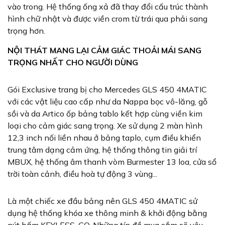
vào trong. Hệ thống ống xả đã thay đổi cấu trúc thành
hình chữ nhật và được viền crom từ trái qua phải sang
trọng hơn.
NỘI THÁT MANG LẠI CẢM GIÁC THOẢI MÁI SANG
TRỌNG NHẤT CHO NGƯỜI DÙNG
Gói Exclusive trang bị cho Mercedes GLS 450 4MATIC
với các vật liệu cao cấp như da Nappa bọc vô-lăng, gỗ
sồi và da Artico ốp bảng tablo kết hợp cùng viền kim
loại cho cảm giác sang trọng. Xe sử dụng 2 màn hình
12,3 inch nối liền nhau ở bảng taplo, cụm điều khiển
trung tâm dạng cảm ứng, hệ thống thông tin giải trí
MBUX, hệ thống âm thanh vòm Burmester 13 loa, cửa sổ
trời toàn cảnh, điều hoà tự động 3 vùng...
Là một chiếc xe đầu bảng nên GLS 450 4MATIC sử
dụng hệ thống khóa xe thông minh & khởi động bằng
nút bấm KEYLESS-GO. Những tín đồ mua sắm sẽ yêu