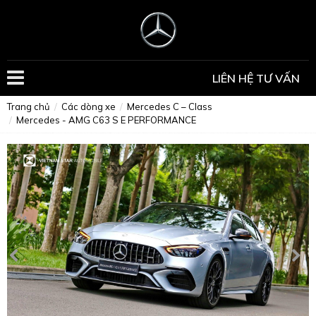
LIÊN HỆ TƯ VẤN
Trang chủ
Các dòng xe
Mercedes C – Class
Mercedes - AMG C63 S E PERFORMANCE