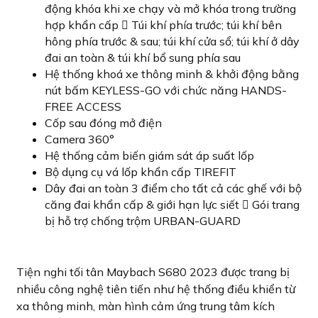
động khóa khi xe chạy và mở khóa trong trường
hợp khẩn cấp  Túi khí phía trước; túi khí bên
hông phía trước & sau; túi khí cửa sổ; túi khí ở dây
đai an toàn & túi khí bổ sung phía sau
Hệ thống khoá xe thông minh & khởi động bằng
nút bấm KEYLESS-GO với chức năng HANDS-
FREE ACCESS
Cốp sau đóng mở điện
Camera 360°
Hệ thống cảm biến giám sát áp suất lốp
Bộ dụng cụ vá lốp khẩn cấp TIREFIT
Dây đai an toàn 3 điểm cho tất cả các ghế với bộ
căng đai khẩn cấp & giới hạn lực siết  Gói trang
bị hỗ trợ chống trộm URBAN-GUARD
Tiện nghi tối tân Maybach S680 2023 được trang bị
nhiều công nghệ tiên tiến như hệ thống điều khiển từ
xa thông minh, màn hình cảm ứng trung tâm kích