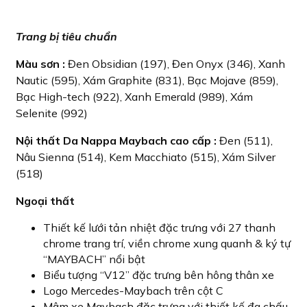
Trang bị tiêu chuẩn
Màu sơn :
Đen Obsidian (197), Đen Onyx (346), Xanh
Nautic (595), Xám Graphite (831), Bạc Mojave (859),
Bạc High-tech (922), Xanh Emerald (989), Xám
Selenite (992)
Nội thất Da Nappa Maybach cao cấp :
Đen (511),
Nâu Sienna (514), Kem Macchiato (515), Xám Silver
(518)
Ngoại thất
Thiết kế lưới tản nhiệt đặc trưng với 27 thanh
chrome trang trí, viền chrome xung quanh & ký tự
“MAYBACH” nổi bật
Biểu tượng “V12” đặc trưng bên hông thân xe
Logo Mercedes-Maybach trên cột C
Mâm xe Maybach đặc trưng với thiết kế đa chấu,