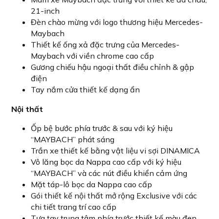
21-inch
Đèn chào mừng với logo thương hiệu Mercedes-
Maybach
Thiết kế ống xả đặc trưng của Mercedes-
Maybach với viền chrome cao cấp
Gương chiếu hậu ngoại thất điều chỉnh & gập
điện
Tay nắm cửa thiết kế dạng ẩn
Nội thất
Ốp bệ bước phía trước & sau với ký hiệu
“MAYBACH” phát sáng
Trần xe thiết kế bằng vật liệu vi sợi DINAMICA
Vô lăng bọc da Nappa cao cấp với ký hiệu
“MAYBACH” và các nút điều khiển cảm ứng
Mặt táp-lô bọc da Nappa cao cấp
Gói thiết kế nội thất mở rộng Exclusive với các
chi tiết trang trí cao cấp
Tựa tay trung tâm phía trước thiết kế màu đen