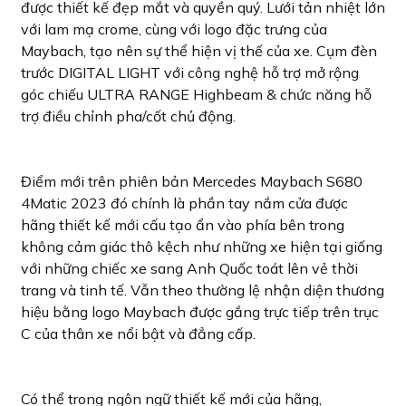
được thiết kế đẹp mắt và quyền quý. Lưới tản nhiệt lớn
với lam mạ crome, cùng với logo đặc trưng của
Maybach, tạo nên sự thể hiện vị thế của xe. Cụm đèn
trước DIGITAL LIGHT với công nghệ hỗ trợ mở rộng
góc chiếu ULTRA RANGE Highbeam & chức năng hỗ
trợ điều chỉnh pha/cốt chủ động.
Điểm mới trên phiên bản Mercedes Maybach S680
4Matic 2023 đó chính là phần tay nắm cửa được
hãng thiết kế mới cấu tạo ẩn vào phía bên trong
không cảm giác thô kệch như những xe hiện tại giống
với những chiếc xe sang Anh Quốc toát lên vẻ thời
trang và tinh tế. Vẫn theo thường lệ nhận diện thương
hiệu bằng logo Maybach được gắng trực tiếp trên trục
C của thân xe nổi bật và đẳng cấp.
Có thể trong ngôn ngữ thiết kế mới của hãng,