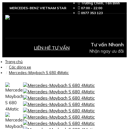
Trường Chinh, Tân Bình
MERCEDES-BENZ VIETNAM STAR
07:00 - 22:00
0977 353 123
Tư vấn Nhanh
LIÊN HỆ TƯ VẤN
Nhận ngay ưu đãi
Trang chủ
Các dòng xe
Mercedes-Maybach S 680 4Matic