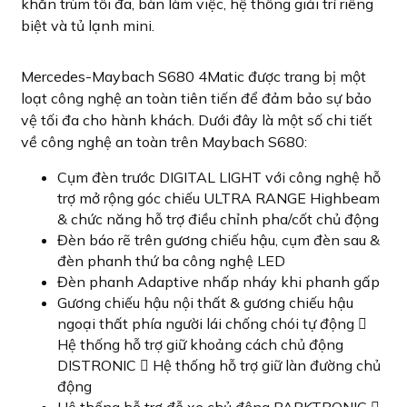
khăn trùm tối đa, bàn làm việc, hệ thống giải trí riêng
biệt và tủ lạnh mini.
Mercedes-Maybach S680 4Matic được trang bị một
loạt công nghệ an toàn tiên tiến để đảm bảo sự bảo
vệ tối đa cho hành khách. Dưới đây là một số chi tiết
về công nghệ an toàn trên Maybach S680:
Cụm đèn trước DIGITAL LIGHT với công nghệ hỗ
trợ mở rộng góc chiếu ULTRA RANGE Highbeam
& chức năng hỗ trợ điều chỉnh pha/cốt chủ động
Đèn báo rẽ trên gương chiếu hậu, cụm đèn sau &
đèn phanh thứ ba công nghệ LED
Đèn phanh Adaptive nhấp nháy khi phanh gấp
Gương chiếu hậu nội thất & gương chiếu hậu
ngoại thất phía người lái chống chói tự động 
Hệ thống hỗ trợ giữ khoảng cách chủ động
DISTRONIC  Hệ thống hỗ trợ giữ làn đường chủ
động
Hệ thống hỗ trợ đỗ xe chủ động PARKTRONIC 