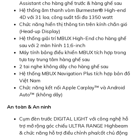
Assistant cho hàng ghế trước & hàng ghế sau
Hệ thống âm thanh vòm Burmester® High-end
4D với 31 loa, công suất tối đa 1350 watt
Chức năng hiển thị thông tin trên kính chắn gió
(Head-up Display)
Hệ thống giải trí MBUX High-End cho hàng ghế
sau với 2 màn hình 11,6-inch
Máy tính bảng điều khiển MBUX tích hợp trong
tựa tay trung tâm hàng ghế sau
2 tai nghe không dây cho hàng ghế sau
Hệ thống MBUX Navigation Plus tích hợp bản đồ
Việt Nam
Chức năng kết nối Apple Carplay™ và Android
Auto™ (không dây)
An toàn & An ninh
Cụm đèn trước DIGITAL LIGHT với công nghệ hỗ
trợ mở rộng góc chiếu ULTRA RANGE Highbeam
& chức năng hỗ trợ điều chỉnh pha/cốt chủ động