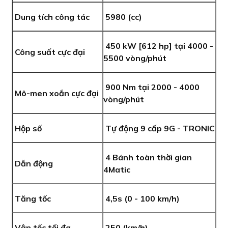
Dung tích công tác
5980 (cc)
450 kW [612 hp] tại 4000 -
Công suất cực đại
5500 vòng/phút
900 Nm tại 2000 - 4000
Mô-men xoắn cực đại
vòng/phút
Hộp số
Tự động 9 cấp 9G - TRONIC
4 Bánh toàn thời gian
Dẫn động
4Matic
Tăng tốc
4,5s (0 - 100 km/h)
Vận tốc tối đa
250 (km/h)