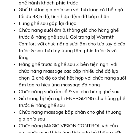
ghế hành khách phía trước
Ghế thương gia phía sau với tựa lưng có thể ngả
tối đa 43,5 độ, tích hợp đệm đỡ bắp chân
Lưng ghế sau gập lại được
Chức năng sưởi ấm & thông gió cho hàng ghế
trước & hàng ghế sau  Gói trang bị Warmth
Comfort với chức năng sưởi ấm cho tựa tay ở cửa
trước & sau, tựa tay trung tâm phía trước & vô
lăng
Hàng ghế trước & ghế sau 2 bên tiện nghi với
chức năng massage cao cấp nhiều chế độ lựa
chọn; 2 chế độ có thể kết hợp với chức năng sưởi
ấm tạo ra hiệu ứng massage đá nóng
Chức năng sưởi ấm cổ & vai cho hàng ghế sau
Gói trang bị tiện nghi ENERGIZING cho hàng ghế
trước & hàng ghế sau
Chức năng massage bắp chân cho ghế thương
gia phía sau
Chức năng MAGIC VISION CONTROL với cần
gạt nước mưa thích ứng tích hợp hệ thống sưởi