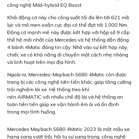
công nghệ Mild-hybrid EQ Boost.
Khối động cơ này cho công suất tối đa lên tới 621 mã
lực và mô men xoắn cực đại có thể đạt tới 1.000 Nm.
Động cơ mạnh mẽ này được kết hợp với hộp số 9 cấp
thế hệ mới nhất của Mercedes và hệ thống dẫn động
4 bánh 4Matic đáng tin cậy. Nhờ vào sự kết hợp này,
chiếc xe có khả năng di chuyển một cách nhẹ nhàng
và linh hoạt trên mọi địa hình.
Ngoài ra, Mercedes-Maybach S680 4Matic còn được
trang bị các công nghệ tiên tiến khác, giúp tăng cường
trải nghiệm lái xe. Hệ thống treo khí
nén AIRMATIC với nhiều chế độ lái và hệ thống an
toàn tiên tiến giúp xe vận hành êm ái và ổn định
trong mọi tình huống.
Mercedes Maybach S680 4Matic 2023 là một mẫu xe
hạng sang vượt trội, hội tụ sự sang trọng, công nghệ