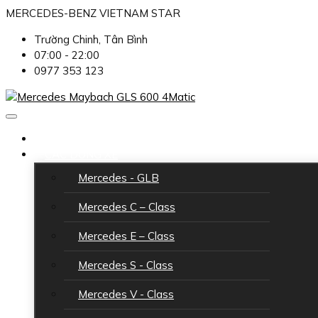
MERCEDES-BENZ VIETNAM STAR
Trường Chinh, Tân Bình
07:00 - 22:00
0977 353 123
TRANG CHỦ
CÁC DÒNG XE
Mercedes - GLB
Mercedes C – Class
Mercedes E – Class
Mercedes S - Class
Mercedes V - Class