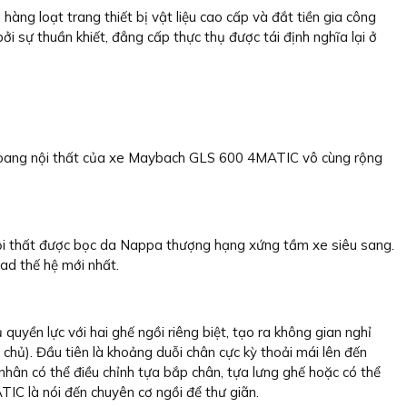
g loạt trang thiết bị vật liệu cao cấp và đắt tiền gia công
i sự thuần khiết, đẳng cấp thực thụ được tái định nghĩa lại ở
khoang nội thất của xe Maybach GLS 600 4MATIC vô cùng rộng
à nội thất được bọc da Nappa thượng hạng xứng tầm xe siêu sang.
ad thế hệ mới nhất.
yền lực với hai ghế ngồi riêng biệt, tạo ra không gian nghỉ
chủ). Đầu tiên là khoảng duỗi chân cực kỳ thoải mái lên đến
ân có thể điều chỉnh tựa bắp chân, tựa lưng ghế hoặc có thể
IC là nói đến chuyên cơ ngồi để thư giãn.