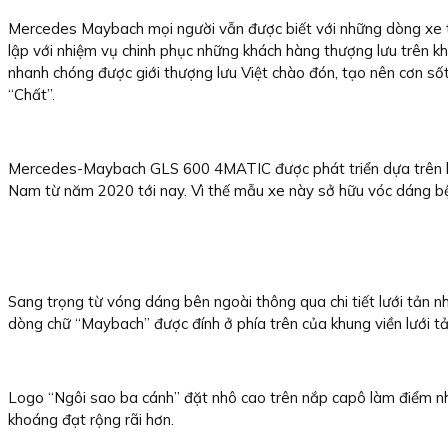
Mercedes Maybach mọi người vẫn được biết với những dòng xe 
lập với nhiệm vụ chinh phục những khách hàng thượng lưu trên 
nhanh chóng được giới thượng lưu Việt chào đón, tạo nên cơn sốt t
“Chất”.
Mercedes-Maybach GLS 600 4MATIC được phát triển dựa trên hệ
Nam từ năm 2020 tới nay. Vì thế mẫu xe này sở hữu vóc dáng bệ v
Sang trọng từ vóng dáng bên ngoài thông qua chi tiết lưới tản nh
dòng chữ “Maybach” được đính ở phía trên của khung viền lưới tả
Logo “Ngôi sao ba cánh” đặt nhô cao trên nắp capô làm điểm nhấ
khoáng đạt rộng rãi hơn.