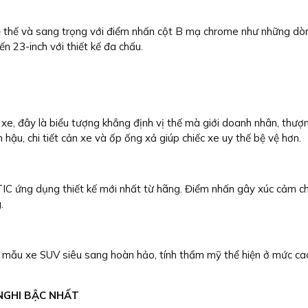
thế và sang trọng với điểm nhấn cột B mạ chrome như những dòng 
n 23-inch với thiết kế đa chấu.
xe, đây là biểu tượng khẳng định vị thế mà giới doanh nhân, thượn
u, chi tiết cản xe và ốp ống xả giúp chiếc xe uy thế bệ vệ hơn.
ứng dụng thiết kế mới nhất từ hãng. Điểm nhấn gây xúc cảm ch
.
 xe SUV siêu sang hoàn hảo, tính thẩm mỹ thể hiện ở mức cao nh
NGHI BẬC NHẤT