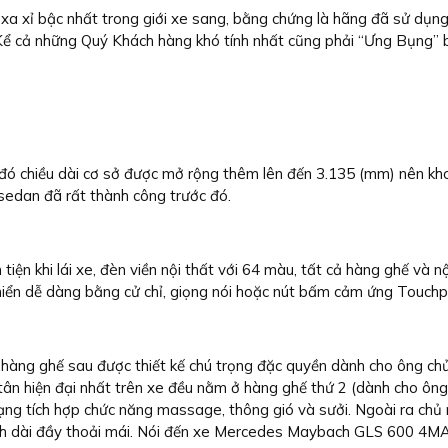
 bậc nhất trong giới xe sang, bằng chứng là hãng đã sử dụng hàn
 Kể cả những Quý Khách hàng khó tính nhất cũng phải “Ưng Bụng” bở
 đó chiều dài cơ sở được mở rộng thêm lên đến 3.135 (mm) nên 
 sedan đã rất thành công trước đó.
 tiện khi lái xe, đèn viền nội thất với 64 màu, tất cả hàng ghế v
 khiển dễ dàng bằng cử chỉ, giọng nói hoặc nút bấm cảm ứng Touchp
ng ghế sau được thiết kế chú trọng đặc quyền dành cho ông chủ qu
tân hiện đại nhất trên xe đều nằm ở hàng ghế thứ 2 (dành cho ông 
 tích hợp chức năng massage, thông gió và sưởi. Ngoài ra chủ nh
ình dài đầy thoải mái. Nói đến xe Mercedes Maybach GLS 600 4MAT