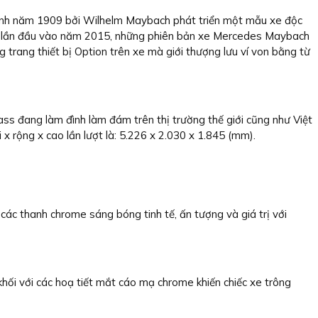
hành năm 1909 bởi Wilhelm Maybach phát triển một mẫu xe độc
 mắt lần đầu vào năm 2015, những phiên bản xe Mercedes Maybach
g trang thiết bị Option trên xe mà giới thượng lưu ví von bằng từ
đang làm đình làm đám trên thị trường thế giới cũng như Việt
 rộng x cao lần lượt là: 5.226 x 2.030 x 1.845 (mm).
các thanh chrome sáng bóng tinh tế, ấn tượng và giá trị với
hối với các hoạ tiết mắt cáo mạ chrome khiến chiếc xe trông