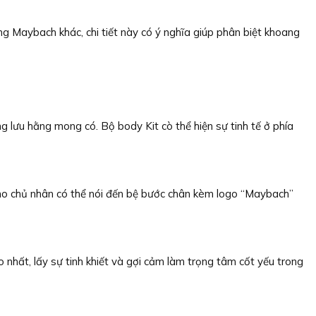
Maybach khác, chi tiết này có ý nghĩa giúp phân biệt khoang
g lưu hằng mong có. Bộ body Kit cò thể hiện sự tinh tế ở phía
o chủ nhân có thể nói đến bệ bước chân kèm logo “Maybach”
ất, lấy sự tinh khiết và gợi cảm làm trọng tâm cốt yếu trong