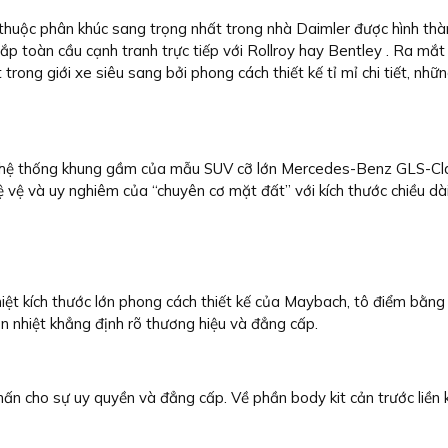
thuộc phân khúc sang trọng nhất trong nhà Daimler được hình t
khắp toàn cầu cạnh tranh trực tiếp với Rollroy hay Bentley . Ra
rong giới xe siêu sang bởi phong cách thiết kế tỉ mỉ chi tiết, nhữn
 thống khung gầm của mẫu SUV cỡ lớn Mercedes-Benz GLS-Class 
ệ và uy nghiêm của “chuyên cơ mặt đất” với kích thước chiều dài x
iệt kích thước lớn phong cách thiết kế của Maybach, tô điểm bằng 
n nhiệt khẳng định rõ thương hiệu và đẳng cấp.
n cho sự uy quyền và đẳng cấp. Về phần body kit cản trước liền k