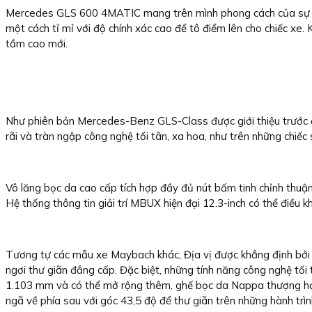
Mercedes GLS 600 4MATIC mang trên mình phong cách của sự xa xỉ
một cách tỉ mỉ với độ chính xác cao để tô điểm lên cho chiếc xe.
tầm cao mới.
Như phiên bản Mercedes-Benz GLS-Class được giới thiệu trước
rãi và tràn ngập công nghệ tối tân, xa hoa, như trên những chiếc
Vô lăng bọc da cao cấp tích hợp đầy đủ nút bấm tinh chỉnh thuận
Hệ thống thông tin giải trí MBUX hiện đại 12.3-inch có thể điều
Tương tự các mẫu xe Maybach khác, Địa vị được khẳng định bởi hà
ngơi thư giãn đẳng cấp. Đặc biệt, những tính năng công nghệ tối 
1.103 mm và có thể mở rộng thêm, ghế bọc da Nappa thượng hạng
ngã về phía sau với góc 43,5 độ để thư giãn trên những hành tr