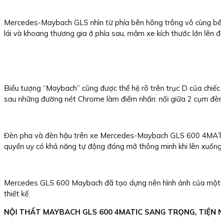
Mercedes-Maybach GLS nhìn từ phía bên hông trông vô cùng bề 
lái và khoang thương gia ở phía sau, mâm xe kích thước lớn lên đế
Biểu tượng “Maybach” cũng được thể hệ rõ trên trục D của chiếc 
sau những đường nét Chrome làm điểm nhấn: nối giữa 2 cụm đèn hậ
Đèn pha và đèn hậu trên xe Mercedes-Maybach GLS 600 4MATIC 
quyền uy có khả năng tự động đóng mở thông minh khi lên xuống
Mercedes GLS 600 Maybach đã tạo dựng nên hình ảnh của một mẫu
thiết kế.
NỘI THẤT MAYBACH GLS 600 4MATIC SANG TRỌNG, TIỆN 