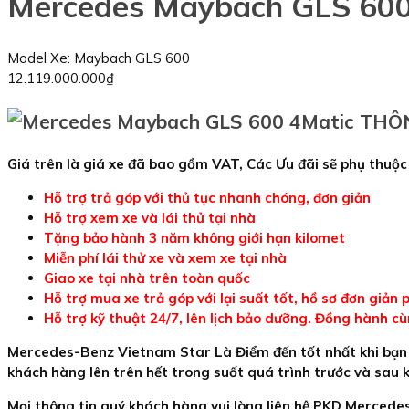
Mercedes Maybach GLS 600
Model Xe:
Maybach GLS 600
12.119.000.000₫
THÔN
Giá trên là giá xe đã bao gồm VAT, Các Ưu đãi sẽ phụ thuộc
Hỗ trợ trả góp với thủ tục nhanh chóng, đơn giản
Hỗ trợ xem xe và lái thử tại nhà
Tặng bảo hành 3 năm không giới hạn kilomet
Miễn phí lái thử xe và xem xe tại nhà
Giao xe tại nhà trên toàn quốc
Hỗ trợ mua xe trả góp với lại suất tốt, hồ sơ đơn giả
Hỗ trợ kỹ thuật 24/7, lên lịch bảo dưỡng. Đồng hành c
Mercedes-Benz Vietnam Star Là Điểm đến tốt nhất khi bạn 
khách hàng lên trên hết trong suốt quá trình trước và sau 
Mọi thông tin quý khách hàng vui lòng liên hệ PKD Mercede