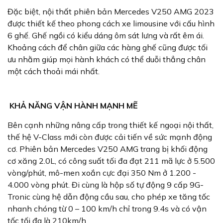
Đặc biệt, nội thất phiên bản Mercedes V250 AMG 2023
được thiết kế theo phong cách xe limousine với cấu hình
6 ghế. Ghế ngồi có kiểu dáng ôm sát lưng và rất êm ái.
Khoảng cách để chân giữa các hàng ghế cũng được tối
ưu nhằm giúp mọi hành khách có thể duỗi thẳng chân
một cách thoải mái nhất.
KHẢ NĂNG VẬN HÀNH MẠNH MẼ
Bên cạnh những nâng cấp trong thiết kế ngoại nội thất,
thế hệ V-Class mới còn được cải tiến về sức mạnh động
cơ. Phiên bản Mercedes V250 AMG trang bị khối động
cơ xăng 2.0L, có công suất tối đa đạt 211 mã lực ở 5.500
vòng/phút, mô-men xoắn cực đại 350 Nm ở 1.200 -
4.000 vòng phút. Đi cùng là hộp số tự động 9 cấp 9G-
Tronic cùng hệ dẫn động cầu sau, cho phép xe tăng tốc
nhanh chóng từ 0 – 100 km/h chỉ trong 9.4s và có vận
tốc tối đa là 210km/h.