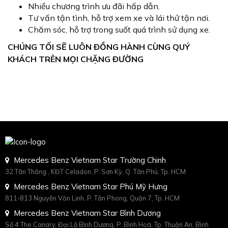
Nhiều chương trình ưu đãi hấp dẫn.
Tư vấn tận tình, hỗ trợ xem xe và lái thử tận nơi.
Chăm sóc, hỗ trợ trong suốt quá trình sử dụng xe.
CHÚNG TỐI SẼ LUÔN ĐỒNG HÀNH CÙNG QUÝ
KHÁCH TRÊN MỌI CHẶNG ĐƯỜNG
Mercedes Benz Vietnam Star Trường Chinh
32 Tân Thắng , KĐT Celadon, P. Sơn Kỳ, Q. Tân Phú, Tp. HCM
Mercedes Benz Vietnam Star Phú Mỹ Hưng
811-813 Nguyễn Văn Linh, P. Tân Phong, Quận 7, Tp. HCM
Mercedes Benz Vietnam Star Bình Dương
Số 4 The Canary, Đại Lộ Bình Dương, P. Bình Hoà, Tp. Thuận An, Bình