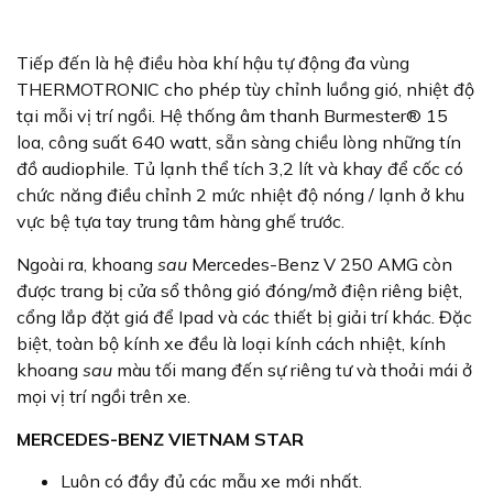
Tiếp đến là hệ điều hòa khí hậu tự động đa vùng
THERMOTRONIC cho phép tùy chỉnh luồng gió, nhiệt độ
tại mỗi vị trí ngồi. Hệ thống âm thanh Burmester® 15
loa, công suất 640 watt, sẵn sàng chiều lòng những tín
đồ audiophile. Tủ lạnh thể tích 3,2 lít và khay để cốc có
chức năng điều chỉnh 2 mức nhiệt độ nóng / lạnh ở khu
vực bệ tựa tay trung tâm hàng ghế trước.
Ngoài ra, khoang
sau
Mercedes-Benz V 250 AMG còn
được trang bị cửa sổ thông gió đóng/mở điện riêng biệt,
cổng lắp đặt giá để Ipad và các thiết bị giải trí khác. Đặc
biệt, toàn bộ kính xe đều là loại kính cách nhiệt, kính
khoang
sau
màu tối mang đến sự riêng tư và thoải mái ở
mọi vị trí ngồi trên xe.
MERCEDES-BENZ VIETNAM STAR
Luôn có đầy đủ các mẫu xe mới nhất.