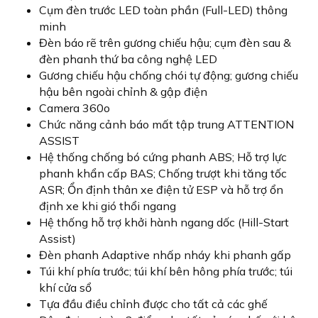
Cụm đèn trước LED toàn phần (Full-LED) thông
minh
Đèn báo rẽ trên gương chiếu hậu; cụm đèn sau &
đèn phanh thứ ba công nghệ LED
Gương chiếu hậu chống chói tự động; gương chiếu
hậu bên ngoài chỉnh & gập điện
Camera 360o
Chức năng cảnh báo mất tập trung ATTENTION
ASSIST
Hệ thống chống bó cứng phanh ABS; Hỗ trợ lực
phanh khẩn cấp BAS; Chống trượt khi tăng tốc
ASR; Ổn định thân xe điện tử ESP và hỗ trợ ổn
định xe khi gió thổi ngang
Hệ thống hỗ trợ khởi hành ngang dốc (Hill-Start
Assist)
Đèn phanh Adaptive nhấp nháy khi phanh gấp
Túi khí phía trước; túi khí bên hông phía trước; túi
khí cửa sổ
Tựa đầu điều chỉnh được cho tất cả các ghế